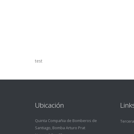
test
Ubicación
Link
Quinta Compañia de Bomberos de
Tercer
Santiago, Bomba Arturo Prat