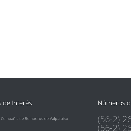
s de Interés
Números de
(56-2) 
a Compañía de Bomberos de Valparaíso
(56-2) 