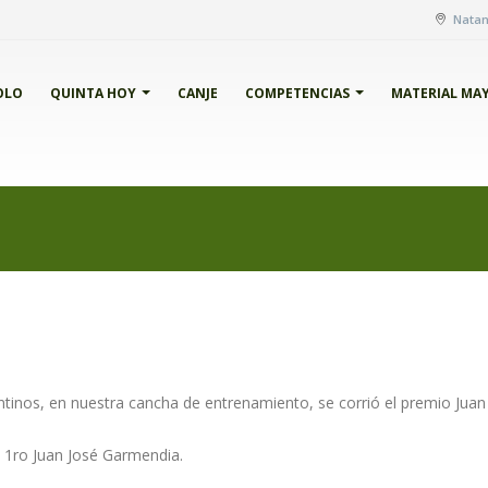
Natani
OLO
QUINTA HOY
CANJE
COMPETENCIAS
MATERIAL MA
intinos, en nuestra cancha de entrenamiento, se corrió el premio Jua
te 1ro Juan José Garmendia.