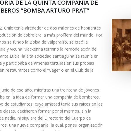
TORIA DE LA QUINTA COMPAÑÍA DE
BEROS “BOMBA ARTURO PRAT”
, Chile tenía alrededor de dos millones de habitantes
roducción de cobre era la más prolífera del mundo. Por
os se fundó la Bolsa de Valparaíso, se creó la
lería y Vicuña Mackenna terminó la remodelación del
anta Lucía, la alta sociedad santiaguina se reunía en
ca y participaba de amenas tertulias en sus propias
en restaurantes como el “Cage” o en el Club de la
 Junio de ese año, mientras una treintena de jóvenes
aba en la idea de formar una compañía de bomberos,
o de estudiantes, cuya amistad tenía sus raíces en las
e clases, decidieron formar por sí mismos, sin la
e nadie, ni siquiera del Directorio del Cuerpo de
os, una nueva compañía, la cual, por su organización