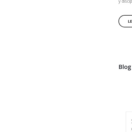
y disci
L
Blog