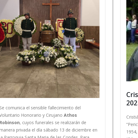
Cri
202
Se comunica el sensible fallecimiento del
Voluntario Honorario y Cirujano
Athos
Crist
Robinson
, cuyos funerales se realizarán de
“Peric
manera privada el día sábado 13 de diciembre en
1954,
la Parroquia Santa Maria de las Condes. Para