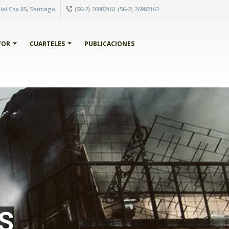
el Cox 85, Santiago
(56-2) 26982161 (56-2) 26982162
YOR
CUARTELES
PUBLICACIONES
S