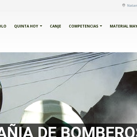
Natani
OLO
QUINTA HOY
CANJE
COMPETENCIAS
MATERIAL MA
AÑIA DE BOMBERO