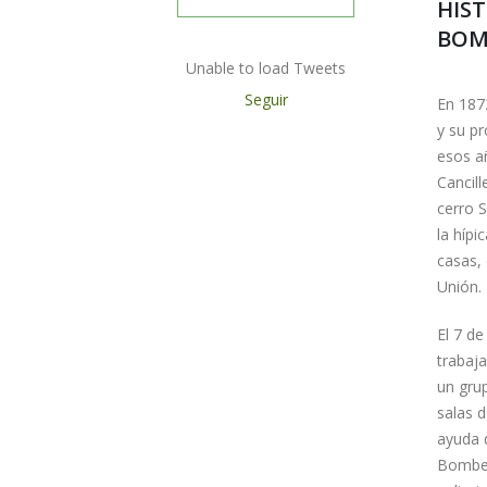
HIS
BOM
Unable to load Tweets
Seguir
En 1872
y su p
esos añ
Cancil
cerro S
la hípi
casas, 
Unión.
El 7 de
trabaj
un grup
salas d
ayuda d
Bomber