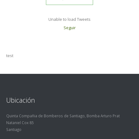
Unable to load Tweets
Seguir
test
Ubicación
Quinta Compañia de Bomberos de Santiago, Bomba Arturo Prat
Nataniel Cox 85
Santiago