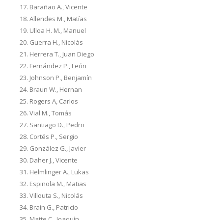
Barañao A., Vicente
Allendes M., Matías
Ulloa H. M., Manuel
Guerra H., Nicolás
Herrera T., Juan Diego
Fernández P., León
Johnson P., Benjamín
Braun W., Hernan
Rogers A, Carlos
Vial M., Tomás
Santiago D., Pedro
Cortés P., Sergio
González G., Javier
Daher J., Vicente
Helmlinger A., Lukas
Espinola M., Matias
Villouta S., Nicolás
Brain G., Patricio
Matte C., Joaquín