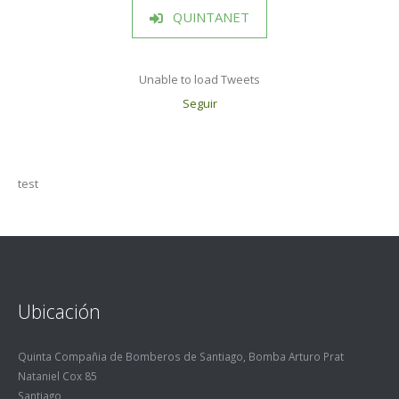
QUINTANET
Unable to load Tweets
Seguir
test
Ubicación
Quinta Compañia de Bomberos de Santiago, Bomba Arturo Prat
Nataniel Cox 85
Santiago