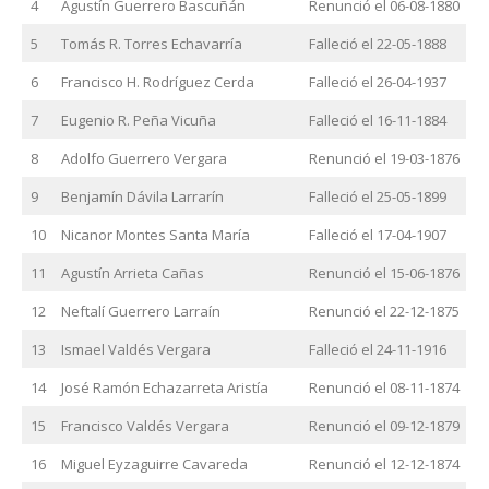
4
Agustín Guerrero Bascuñán
Renunció el 06-08-1880
5
Tomás R. Torres Echavarría
Falleció el 22-05-1888
6
Francisco H. Rodríguez Cerda
Falleció el 26-04-1937
7
Eugenio R. Peña Vicuña
Falleció el 16-11-1884
8
Adolfo Guerrero Vergara
Renunció el 19-03-1876
9
Benjamín Dávila Larrarín
Falleció el 25-05-1899
10
Nicanor Montes Santa María
Falleció el 17-04-1907
11
Agustín Arrieta Cañas
Renunció el 15-06-1876
12
Neftalí Guerrero Larraín
Renunció el 22-12-1875
13
Ismael Valdés Vergara
Falleció el 24-11-1916
14
José Ramón Echazarreta Aristía
Renunció el 08-11-1874
15
Francisco Valdés Vergara
Renunció el 09-12-1879
16
Miguel Eyzaguirre Cavareda
Renunció el 12-12-1874